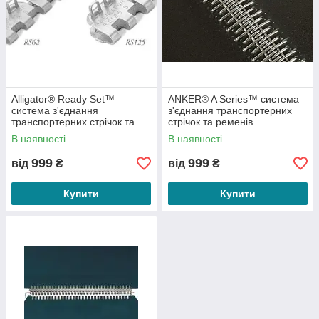
Alligator® Ready Set™
ANKER® A Series™ система
система з'єднання
з'єднання транспортерних
транспортерних стрічок та
стрічок та ременів
ременів ( RS62, RS125 та
В наявності
В наявності
RS187)
999
999
від
₴
від
₴
Купити
Купити