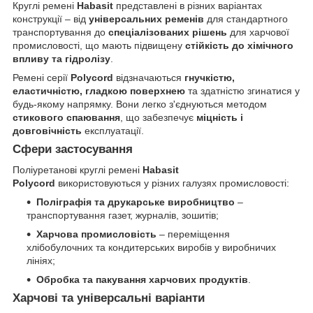
Круглі ремені
Habasit
представлені в різних варіантах
конструкції – від
універсальних ременів
для стандартного
транспортування до
спеціалізованих рішень
для харчової
промисловості, що мають підвищену
стійкість до хімічного
впливу та гідролізу
.
Ремені серії
Polycord
відзначаються
гнучкістю,
еластичністю, гладкою поверхнею
та здатністю згинатися у
будь-якому напрямку. Вони легко з'єднуються методом
стикового спаювання
, що забезпечує
міцність і
довговічність
експлуатації.
Сфери застосування
Поліуретанові круглі ремені
Habasit
Polycord
використовуються у різних галузях промисловості:
Поліграфія та друкарське виробництво
–
транспортування газет, журналів, зошитів;
Харчова промисловість
– переміщення
хлібобулочних та кондитерських виробів у виробничих
лініях;
Обробка та пакування харчових продуктів
.
Харчові та універсальні варіанти