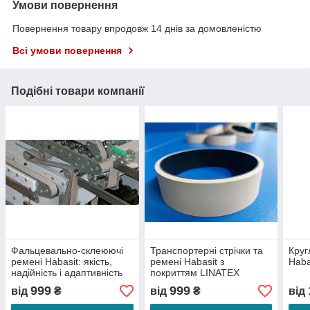
Умови повернення
Повернення товару впродовж 14 днів за домовленістю
Всі умови повернення
Подібні товари компанії
Фальцевально-склеюючі
Транспортерні стрічки та
Круг
ремені Habasit: якість,
ремені Habasit з
Haba
надійність і адаптивність
покриттям LINATEX
999
999
від
₴
від
₴
від