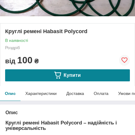
Круглі ремені Habasit Polycord
В наявності
Роздріб
100
від
₴
Купити
Опис
Характеристики
Доставка
Оплата
Умови п
Опис
Круглі ремені Habasit Polycord – надійність і
універсальність